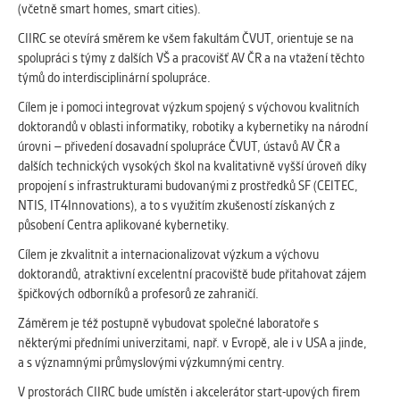
(včetně smart homes, smart cities).
Cookies, které aplikace nedokáže zařadit.
Naším cílem je, aby tato kategorie
CIIRC se otevírá směrem ke všem fakultám ČVUT, orientuje se na
zůstala prázdná a všechny cookies byly
spolupráci s týmy z dalších VŠ a pracovišť AV ČR a na vtažení těchto
přiřazeny do některé z kategorií
týmů do interdisciplinární spolupráce.
uvedených výše.
Cílem je i pomoci integrovat výzkum spojený s výchovou kvalitních
doktorandů v oblasti informatiky, robotiky a kybernetiky na národní
úrovni – přivedení dosavadní spolupráce ČVUT, ústavů AV ČR a
dalších technických vysokých škol na kvalitativně vyšší úroveň díky
propojení s infrastrukturami budovanými z prostředků SF (CEITEC,
NTIS, IT4Innovations), a to s využitím zkušeností získaných z
působení Centra aplikované kybernetiky.
Cílem je zkvalitnit a internacionalizovat výzkum a výchovu
doktorandů, atraktivní excelentní pracoviště bude přitahovat zájem
špičkových odborníků a profesorů ze zahraničí.
Záměrem je též postupně vybudovat společné laboratoře s
některými předními univerzitami, např. v Evropě, ale i v USA a jinde,
a s významnými průmyslovými výzkumnými centry.
V prostorách CIIRC bude umístěn i akcelerátor start-upových firem