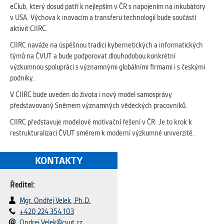
eClub, který dosud patří k nejlepším v ČR s napojením na inkubátory
v USA. Výchova k inovacím a transferu technologií bude součástí
aktivit CIIRC.
CIIRC naváže na úspěšnou tradici kybernetických a informatických
týmů na ČVUT a bude podporovat dlouhodobou konkrétní
výzkumnou spolupráci s významnými globálními firmami i s českými
podniky.
V CIIRC bude uveden do života i nový model samosprávy
představovaný Sněmem významných vědeckých pracovníků.
CIIRC představuje modelové motivační řešení v ČR. Je to krok k
restrukturalizaci ČVUT směrem k moderní výzkumné univerzitě.
KONTAKTY
Ředitel:
Mgr. Ondřej Velek, Ph.D.
+420 224 354 103
Ondrej.Velek@cvut.cz