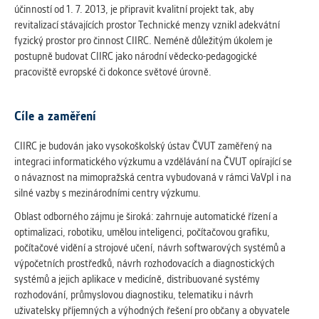
vždy aktivní.
účinností od 1. 7. 2013, je připravit kvalitní projekt tak, aby
revitalizací stávajících prostor Technické menzy vznikl adekvátní
fyzický prostor pro činnost CIIRC. Neméně důležitým úkolem je
ANALYTICKÉ
postupně budovat CIIRC jako národní vědecko-pedagogické
Slouží pro získávání anonymizovaných
pracoviště evropské či dokonce světové úrovně.
statistických údajů, které nám pomáhají
vylepšovat naše aplikace. Zpravidla jde o
cookies systémů třetích stran, které k
Cíle a zaměření
těmto účelům využíváme.
CIIRC je budován jako vysokoškolský ústav ČVUT zaměřený na
integraci informatického výzkumu a vzdělávání na ČVUT opírající se
MARKETINGOVÉ
o návaznost na mimopražská centra vybudovaná v rámci VaVpI i na
Využívané za účelem zobrazení
silné vazby s mezinárodními centry výzkumu.
správných nabídek a cílení obsahu podle
Oblast odborného zájmu je široká: zahrnuje automatické řízení a
Vašich preferencí. Zpravidla jde o
optimalizaci, robotiku, umělou inteligenci, počítačovou grafiku,
cookies systémů třetích stran, které nám
počítačové vidění a strojové učení, návrh softwarových systémů a
s analýzou uživatelského chování
výpočetních prostředků, návrh rozhodovacích a diagnostických
pomáhají.
systémů a jejich aplikace v medicíně, distribuované systémy
rozhodování, průmyslovou diagnostiku, telematiku i návrh
uživatelsky příjemných a výhodných řešení pro občany a obyvatele
OSTATNÍ