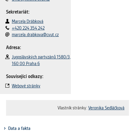
Sekretariát:
Marcela Drábková
+420 224 354 242
marcela.drabkova@cvut.cz
Adresa:
Jugoslávských partyzánů 1580/3,
160 00 Praha 6
Související odkazy:
Webové stránky
Vlastník stránky:
Veronika Sedláčková
Data a fakta