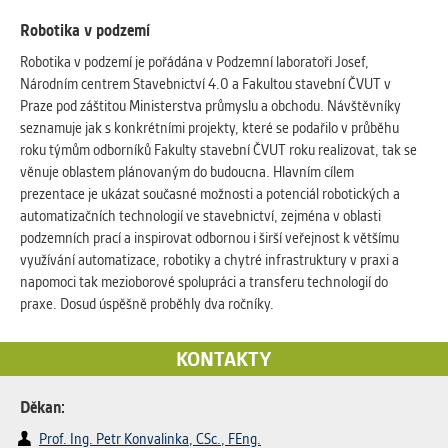
Robotika v podzemí
Robotika v podzemí je pořádána v Podzemní laboratoři Josef,
Národním centrem Stavebnictví 4.0 a Fakultou stavební ČVUT v
Praze pod záštitou Ministerstva průmyslu a obchodu. Návštěvníky
seznamuje jak s konkrétními projekty, které se podařilo v průběhu
roku týmům odborníků Fakulty stavební ČVUT roku realizovat, tak se
věnuje oblastem plánovaným do budoucna. Hlavním cílem
prezentace je ukázat současné možnosti a potenciál robotických a
automatizačních technologií ve stavebnictví, zejména v oblasti
podzemních prací a inspirovat odbornou i širší veřejnost k většímu
využívání automatizace, robotiky a chytré infrastruktury v praxi a
napomoci tak mezioborové spolupráci a transferu technologií do
praxe. Dosud úspěšně proběhly dva ročníky.
KONTAKTY
Děkan:
Prof. Ing. Petr Konvalinka, CSc., FEng.