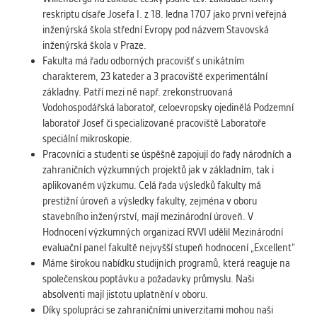
vždy aktivní.
reskriptu císaře Josefa I. z 18. ledna 1707 jako první veřejná
inženýrská škola střední Evropy pod názvem Stavovská
ANALYTICKÉ
inženýrská škola v Praze.
Fakulta má řadu odborných pracovišť s unikátním
Slouží pro získávání anonymizovaných
charakterem, 23 kateder a 3 pracoviště experimentální
statistických údajů, které nám pomáhají
základny. Patří mezi ně např. zrekonstruovaná
vylepšovat naše aplikace. Zpravidla jde o
Vodohospodářská laboratoř, celoevropsky ojedinělá Podzemní
cookies systémů třetích stran, které k
laboratoř Josef či specializované pracoviště Laboratoře
těmto účelům využíváme.
speciální mikroskopie.
Pracovníci a studenti se úspěšně zapojují do řady národních a
MARKETINGOVÉ
zahraničních výzkumných projektů jak v základním, tak i
aplikovaném výzkumu. Celá řada výsledků fakulty má
Využívané za účelem zobrazení
prestižní úroveň a výsledky fakulty, zejména v oboru
správných nabídek a cílení obsahu podle
stavebního inženýrství, mají mezinárodní úroveň. V
Vašich preferencí. Zpravidla jde o
Hodnocení výzkumných organizací RVVI udělil Mezinárodní
cookies systémů třetích stran, které nám
evaluační panel fakultě nejvyšší stupeň hodnocení „Excellent“
s analýzou uživatelského chování
Máme širokou nabídku studijních programů, která reaguje na
pomáhají.
společenskou poptávku a požadavky průmyslu. Naši
absolventi mají jistotu uplatnění v oboru.
OSTATNÍ
Díky spolupráci se zahraničními univerzitami mohou naši