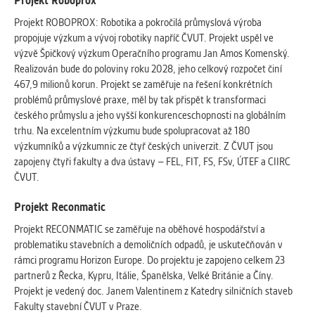
Projekt Roboprox
Projekt ROBOPROX: Robotika a pokročilá průmyslová výroba
propojuje výzkum a vývoj robotiky napříč ČVUT. Projekt uspěl ve
výzvě Špičkový výzkum Operačního programu Jan Amos Komenský.
Realizován bude do poloviny roku 2028, jeho celkový rozpočet činí
467,9 milionů korun. Projekt se zaměřuje na řešení konkrétních
problémů průmyslové praxe, měl by tak přispět k transformaci
českého průmyslu a jeho vyšší konkurenceschopnosti na globálním
trhu. Na excelentním výzkumu bude spolupracovat až 180
výzkumníků a výzkumnic ze čtyř českých univerzit. Z ČVUT jsou
zapojeny čtyři fakulty a dva ústavy – FEL, FIT, FS, FSv, ÚTEF a CIIRC
ČVUT.
Projekt Reconmatic
Projekt RECONMATIC se zaměřuje na oběhové hospodářství a
problematiku stavebních a demoličních odpadů, je uskutečňován v
rámci programu Horizon Europe. Do projektu je zapojeno celkem 23
partnerů z Řecka, Kypru, Itálie, Španělska, Velké Británie a Číny.
Projekt je vedený doc. Janem Valentinem z Katedry silničních staveb
Fakulty stavební ČVUT v Praze.