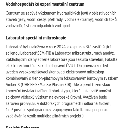
Vodohospodářské experimentální centrum
Centrum se zabývá výzkumem hydraulických jevů v oblasti vodních
staveb (jezy, vodní cesty, přehrady, vodní elektrárny), vodních toků,
vodovodů, čistíren odpadních vod apod.
Laboratoř speciální mikroskopie
Laboratoř byla založena v roce 2024 jako pracoviště zastřešující
sdílenou Laboratoř SEM-FIB a Laboratoř mikrostrukturních analýz.
Zakládajícími členy sdílené laboratoře jsou Fakulta stavební, Fakulta
elektrotechnická a Fakulta dopravní ČVUT. Do provozu zde byl
uveden vysokorozlišovací skenovací elektronový mikroskop
kombinovaný s Xenon-plazmovým fokusovaným iontovým svazkem
Amber X (UHR FE-SEM a Xe Plasma FIB). Jde o první tuzemskou
komerční instalaci zařízení tohoto typu, které univerzitě umožní
špičkový vědecký výzkum na evropské úrovni. Využíván bude
zároveň pro výuku v doktorských programech i odborná školení,
čímž posiluje spolupráci mezi zapojenými fakultami a podporuje
vzdělávání a vznik multidisciplinárních projektů.