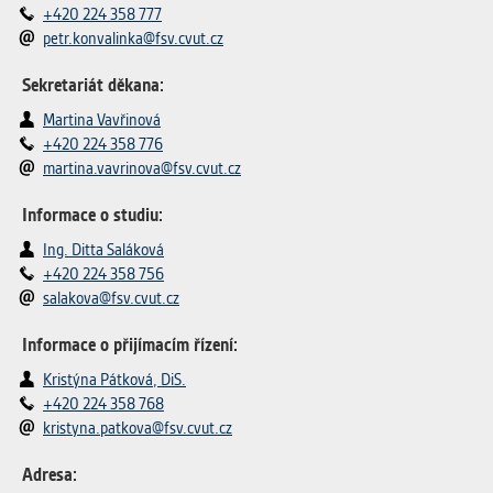
+420 224 358 777
petr.konvalinka@fsv.cvut.cz
Sekretariát děkana:
Martina Vavřinová
+420 224 358 776
martina.vavrinova@fsv.cvut.cz
Informace o studiu:
Ing. Ditta Saláková
+420 224 358 756
salakova@fsv.cvut.cz
Informace o přijímacím řízení:
Kristýna Pátková, DiS.
+420 224 358 768
kristyna.patkova@fsv.cvut.cz
Adresa: