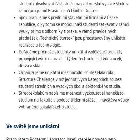
studenti absolvovat část studia na partnerské vysoké škole v
Cookies, které aplikace nedokáže zařadit.
rámci programů Erasmus+ či Double Degree.
Naším cílem je, aby tato kategorie
Spolupracujeme s předními stavebními firmami v České
zůstala prázdná a všechny cookies byly
republice, díky tomu se mohou naši studenti setkávat v rámci
přiřazeny do některé z kategorií
výuky přímo s odborníky z praxe, v rámci pravidelných
uvedených výše.
přednášek „Technický čtvrtek“ jsou představovány unikátní
realizace a technologie.
Pořádáme pro naše studenty unikátní vzdělávací projekty
propojující výuku s praxí – Týden technologií, Týden oceli,
dřeva a skla.
Organizujeme unikátní mezinárodní soutěž Hala roku
Structure Challenge v níž jednotlivých kategoriích soutěží
studenti středních a vysokých škol a doktorského studia.
Středoškolákům nabízíme možnost vyzkoušet si nanečisto
studium na fakultě v podobě třídenní stáže – návštěva výuky
vybraného bakalářského studia.
Ve světě jsme unikátní
Pracovištěm Podzemní laboratoř Josef, které je provozováno