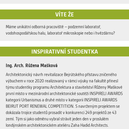
VÍTE ŽE
Máme unikátní odborná pracoviště – podzemní laboratoř,
vodohospodářskou halu, laboratoř mikroskopie nebo i hvězdárnu?
INSPIRATIVNÍ STUDENTKA
Ing. Arch. Růžena Mašková
Architektonický návrh revitalizace Bejrútského přístavu zničeného
výbuchem v roce 2020 realizovaný v rámci výuky na fakultě přinesl
týmu studentky programu Architektura a stavitelství Růženy Maškové
první místo v mezinárodní architektonické soutěži INSPIRELI AWARDS
kategorii Urbanismus a druhé místo v kategorii INSPIRELI AWARDS
BEIRUT PORT RENEWAL COMPETITION. S navrženým projektem se
dokázala trojice studentů prosadit v konkurenci 249 projektů ze 43
zemí. Tým si jako odměnu vybral strávit jeden den v proslulém
londýnském architektonickém ateliéru Zaha Hadid Architects.