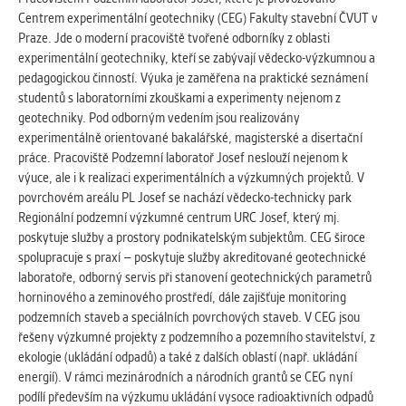
Centrem experimentální geotechniky (CEG) Fakulty stavební ČVUT v
Praze. Jde o moderní pracoviště tvořené odborníky z oblasti
experimentální geotechniky, kteří se zabývají vědecko-výzkumnou a
pedagogickou činností. Výuka je zaměřena na praktické seznámení
studentů s laboratorními zkouškami a experimenty nejenom z
geotechniky. Pod odborným vedením jsou realizovány
experimentálně orientované bakalářské, magisterské a disertační
práce. Pracoviště Podzemní laboratoř Josef neslouží nejenom k
výuce, ale i k realizaci experimentálních a výzkumných projektů. V
povrchovém areálu PL Josef se nachází vědecko-technicky park
Regionální podzemní výzkumné centrum URC Josef, který mj.
poskytuje služby a prostory podnikatelským subjektům. CEG široce
spolupracuje s praxí – poskytuje služby akreditované geotechnické
laboratoře, odborný servis při stanovení geotechnických parametrů
horninového a zeminového prostředí, dále zajišťuje monitoring
podzemních staveb a speciálních povrchových staveb. V CEG jsou
řešeny výzkumné projekty z podzemního a pozemního stavitelství, z
ekologie (ukládání odpadů) a také z dalších oblastí (např. ukládání
energií). V rámci mezinárodních a národních grantů se CEG nyní
podílí především na výzkumu ukládání vysoce radioaktivních odpadů