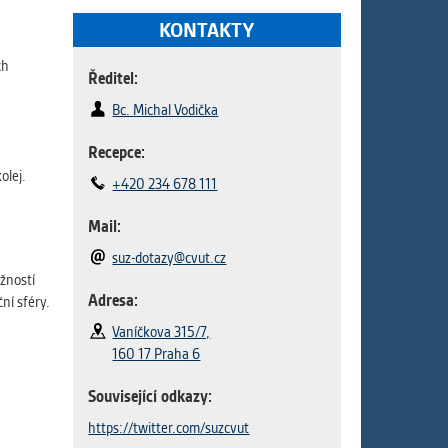
ám
KONTAKTY
ch
ch
Ředitel:
Bc. Michal Vodička
le
Recepce:
 s
olej.
+420 234 678 111
Mail:
suz-dotazy@cvut.cz
ie
žností
ií
Adresa:
ní sféry.
Vaníčkova 315/7,
160 17 Praha 6
Související odkazy:
https://twitter.com/suzcvut