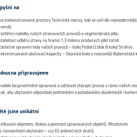
 získávání anonymizovaných statistických údajů, které n
pyšní na
lepšovat naše aplikace. Zpravidla jde o cookies systémů třetí
é k těmto účelům využíváme.
na zrekonstruované prostory Technické menzy, kde se vaří dle nejmodernější
trendů;
rozšíření nabídky našich stravovacích provozů o vegetariánská jídla;
GOVÉ
stabilizaci odběru stravy na hranici 1,3 milionu prodaných jídel ročně.
za účelem zobrazení správných nabídek a cílení obsahu pod
částečné opravení řady našich provozů – kolej Podolí či blok 8 kolejí Strahov,
rencí. Zpravidla jde o cookies systémů třetích stran, které nám
rekonstruované ubytovací kapacity – Dejvická kolej a nejnovější Bubenečská k
ivatelského chování pomáhají.
doucna připravujeme
eré aplikace nedokáže zařadit. Naším cílem je, aby tato kategor
nadále bezprostředně opravovat a udržovat stávající provoz v rámci našich mo
zdná a všechny cookies byly přiřazeny do některé z kategor
tak, aby ubytování odpovídalo podmínkám a požadavkům akademické i komerč
ýše.
ětě jsme unikátní
celkovým objemem, škálou a pestrostí spravovaných objektů. Množstvím
a rozmanitostí ubytování – cca 65 jedinečných druhů;