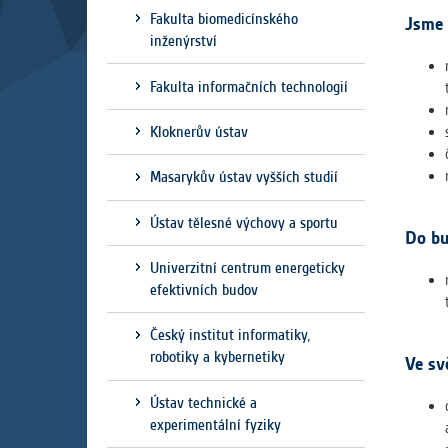
Slouží pro
Fakulta biomedicínského
Jsme 
pomáhají vy
inženýrství
stran, kter
Fakulta informačních technologií
MARKETIN
Kloknerův ústav
Využívané 
Vašich prefe
Masarykův ústav vyšších studií
analýzou už
Ústav tělesné výchovy a sportu
Do bu
OSTATNÍ
Univerzitní centrum energeticky
Cookies, kt
efektivních budov
zůstala prá
uvedených v
Český institut informatiky,
robotiky a kybernetiky
Ve sv
Ústav technické a
experimentální fyziky