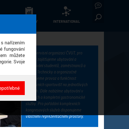
CS
TURA
VÝSLEDKY
INTERNATIONAL
 s nařízením
né fungování
Jsme servisní organizací ČVUT, pro
ikem můžete
kterou zajišťujeme ubytování a
gorie. Svoje
stravování studentů, zaměstnanců a
hostů. Technicky a organizačně
zajišťujeme provoz a funkčnost
venkovních sportovišť na jednotlivých
epotřebné
kolejích. Dále nabízíme ubytování v
ch
hotelech a kompletní gastronomické
né
služby. Pro pořádání komplexních
kongresových služeb disponujeme
vlastními reprezentačními prostory.