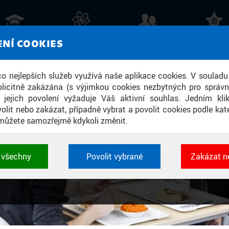
»
O univerzitě
»
Fakulty a pracoviště
O STUDIU
VĚDA A VÝZKUM
VEŘEJNOST
ŽIVOT A KUL
ENÍ COOKIES
RÁVA ÚČELOVÝCH ZAŘÍZENÍ
re here
 co nejlepších služeb využívá naše aplikace cookies. V souladu
licitně zakázána (s výjimkou cookies nezbytných pro správ
a jejich povolení vyžaduje Váš aktivní souhlas. Jedním kl
olit nebo zakázat, případně vybrat a povolit cookies podle kate
můžete samozřejmě kdykoli změnit.
t všechny
Povolit vybrané
Zakázat n
 cookies využívané aplikacemi ČVUT pro uchování jeji
vlastností a identifikátorů relace. Jsou nezbytné pro správ
jsou vždy aktivní.
É