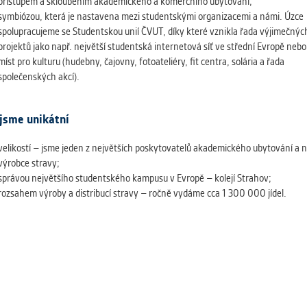
přístupem a skloubením akademického a komerčního ubytování;
symbiózou, která je nastavena mezi studentskými organizacemi a námi. Úzce
spolupracujeme se Studentskou unií ČVUT, díky které vznikla řada výjimečnýc
projektů jako např. největší studentská internetová síť ve střední Evropě nebo
míst pro kulturu (hudebny, čajovny, fotoateliéry, fit centra, solária a řada
společenských akcí).
jsme unikátní
velikostí – jsme jeden z největších poskytovatelů akademického ubytování a n
výrobce stravy;
správou největšího studentského kampusu v Evropě – kolejí Strahov;
rozsahem výroby a distribucí stravy – ročně vydáme cca 1 300 000 jídel.