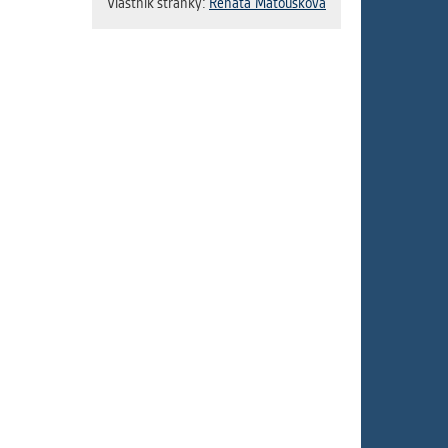
Vlastník stránky:
Renáta Matoušková