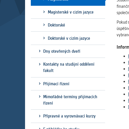
Student
Slouží pro
finančn
pomáhají vy
Magisterské v cizím jazyce
společn
stran, kter
Pokud s
Doktorské
úspěšné
MARKETIN
vybrané
Doktorské v cizím jazyce
Využívané 
Vašich prefe
Inform
Dny otevřených dveří
analýzou už
Kontakty na studijní oddělení
fakult
OSTATNÍ
Cookies, kt
Přijímací řízení
zůstala prá
uvedených v
Mimořádné termíny přijímacích
řízení
Přípravné a vyrovnávací kurzy