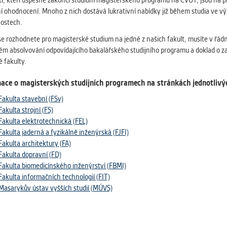
i, kteří úspěšně zakončí studium magisterského programu na ČVUT, jsou na pr
 získávání anonymizovaných statistických údajů, které n
í ohodnocení. Mnoho z nich dostává lukrativní nabídky již během studia ve
lepšovat naše aplikace. Zpravidla jde o cookies systémů třetí
ostech.
é k těmto účelům využíváme.
e rozhodnete pro magisterské studium na jedné z našich fakult, musíte v řá
m absolvování odpovídajícího bakalářského studijního programu a doklad o zap
GOVÉ
 fakulty.
za účelem zobrazení správných nabídek a cílení obsahu pod
rencí. Zpravidla jde o cookies systémů třetích stran, které nám
ace o magisterských studijních programech na stránkách jednotlivýc
ivatelského chování pomáhají.
Fakulta stavební (FSv)
Fakulta strojní (FS)
Fakulta elektrotechnická (FEL)
Fakulta jaderná a fyzikálně inženýrská (FJFI)
eré aplikace nedokáže zařadit. Naším cílem je, aby tato kategor
Fakulta architektury (FA)
zdná a všechny cookies byly přiřazeny do některé z kategor
Fakulta dopravní (FD)
ýše.
Fakulta biomedicínského inženýrství (FBMI)
Fakulta informačních technologií (FIT)
Masarykův ústav vyšších studií (MÚVS)