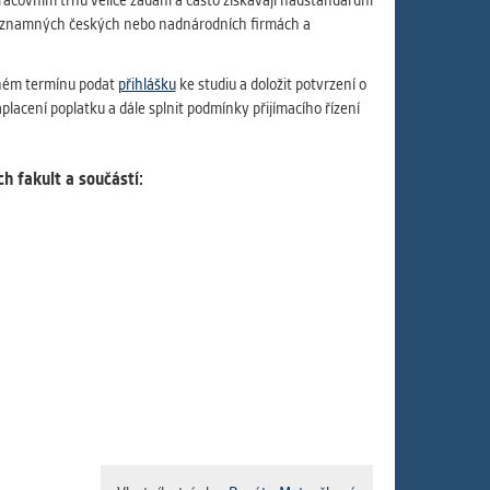
acovním trhu velice žádaní a často získávají nadstandardní
ám
 významných českých nebo nadnárodních firmách a
ch
dném termínu podat
přihlášku
ke studiu a doložit potvrzení o
lacení poplatku a dále splnit podmínky přijímacího řízení
le
 s
h fakult a součástí:
ie
ií