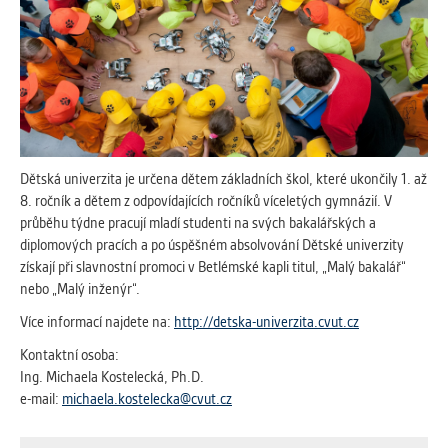
vždy aktivní.
ANALYTICKÉ
Slouží pro získávání anonymizovaných
statistických údajů, které nám pomáhají
vylepšovat naše aplikace. Zpravidla jde o
cookies systémů třetích stran, které k
těmto účelům využíváme.
Dětská univerzita je určena dětem základních škol, které ukončily 1. až
8. ročník a dětem z odpovídajících ročníků víceletých gymnázií. V
průběhu týdne pracují mladí studenti na svých bakalářských a
MARKETINGOVÉ
diplomových pracích a po úspěšném absolvování Dětské univerzity
Využívané za účelem zobrazení
získají při slavnostní promoci v Betlémské kapli titul, „Malý bakalář“
správných nabídek a cílení obsahu podle
nebo „Malý inženýr“.
Vašich preferencí. Zpravidla jde o
Více informací najdete na:
http://detska-univerzita.cvut.cz
cookies systémů třetích stran, které nám
s analýzou uživatelského chování
Kontaktní osoba:
pomáhají.
Ing. Michaela Kostelecká, Ph.D.
e-mail:
michaela.kostelecka@cvut.cz
OSTATNÍ