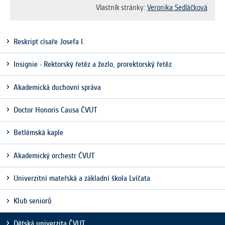
Cookies, které aplikace nedokáže zařadit.
Vlastník stránky:
Veronika Sedláčková
Naším cílem je, aby tato kategorie
zůstala prázdná a všechny cookies byly
přiřazeny do některé z kategorií
Reskript císaře Josefa I.
uvedených výše.
Insignie - Rektorský řetěz a žezlo, prorektorský řetěz
Akademická duchovní správa
Doctor Honoris Causa ČVUT
Betlémská kaple
Akademický orchestr ČVUT
Univerzitní mateřská a základní škola Lvíčata
Klub seniorů
Dětská univerzita ČVUT