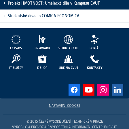
Projekt HMOTNOST: Umělecká díla v Kampusu ČVUT
Studentské divadlo COMICA ECONOMICA
ECTS/DS
HR AWARD
STUDY AT CTU
PORTÁL
IT SLUŽBY
E-SHOP
LIDÉ NA ČVUT
KONTAKTY
NASTAVENÍ COOKIES
© 2015 ČESKÉ VYSOKÉ UČENÍ TECHNICKÉ V PRAZE
VYROBILO A PROVOZUJE VÝPOČETNÍ A INFORMAČNÍ CENTRUM ČVUT