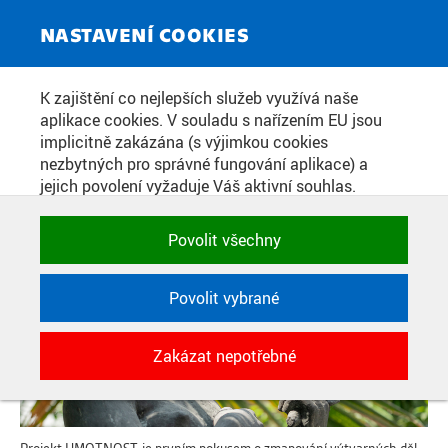
Toggle
NASTAVENÍ COOKIES
navigat
K zajištění co nejlepších služeb využívá naše
Home
»
Život a kultura
aplikace cookies. V souladu s nařízením EU jsou
PROJEKT HMOTNOST: UMĚLECKÁ
You are here
implicitně zakázána (s výjimkou cookies
nezbytných pro správné fungování aplikace) a
DÍLA V KAMPUSU ČVUT
jejich povolení vyžaduje Váš aktivní souhlas.
Jedním klikem můžete všechny povolit nebo
zakázat, případně vybrat a povolit cookies podle
Povolit všechny
kategorie. Svoje rozhodnutí můžete samozřejmě
kdykoli změnit.
Povolit vybrané
POTŘEBNÉ
Zakázat nepotřebné
Technické cookies využívané aplikacemi
ČVUT pro uchování jejich nastavení,
vlastností a identifikátorů relace. Jsou
nezbytné pro správné fungování a jsou