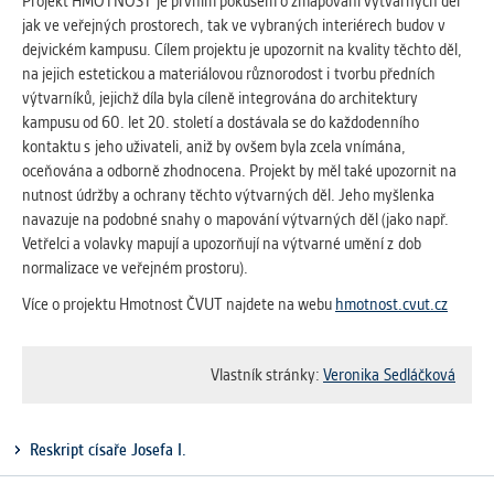
vždy aktivní.
Projekt HMOTNOST je prvním pokusem o zmapování výtvarných děl
jak ve veřejných prostorech, tak ve vybraných interiérech budov v
dejvickém kampusu. Cílem projektu je upozornit na kvality těchto děl,
ANALYTICKÉ
na jejich estetickou a materiálovou různorodost i tvorbu předních
Slouží pro získávání anonymizovaných
výtvarníků, jejichž díla byla cíleně integrována do architektury
statistických údajů, které nám pomáhají
kampusu od 60. let 20. století a dostávala se do každodenního
vylepšovat naše aplikace. Zpravidla jde o
kontaktu s jeho uživateli, aniž by ovšem byla zcela vnímána,
cookies systémů třetích stran, které k
oceňována a odborně zhodnocena. Projekt by měl také upozornit na
těmto účelům využíváme.
nutnost údržby a ochrany těchto výtvarných děl. Jeho myšlenka
navazuje na podobné snahy o mapování výtvarných děl (jako např.
Vetřelci a volavky mapují a upozorňují na výtvarné umění z dob
MARKETINGOVÉ
normalizace ve veřejném prostoru).
Využívané za účelem zobrazení
Více o projektu Hmotnost ČVUT najdete na webu
hmotnost.cvut.cz
správných nabídek a cílení obsahu podle
Vašich preferencí. Zpravidla jde o
cookies systémů třetích stran, které nám
Vlastník stránky:
Veronika Sedláčková
s analýzou uživatelského chování
pomáhají.
Reskript císaře Josefa I.
OSTATNÍ