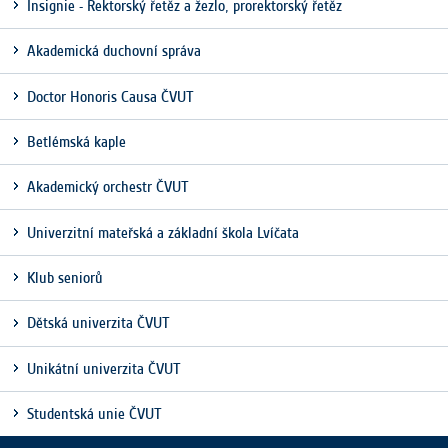
Insignie - Rektorský řetěz a žezlo, prorektorský řetěz
Cookies, které aplikace nedokáže zařadit.
Naším cílem je, aby tato kategorie
Akademická duchovní správa
zůstala prázdná a všechny cookies byly
přiřazeny do některé z kategorií
Doctor Honoris Causa ČVUT
uvedených výše.
Betlémská kaple
Akademický orchestr ČVUT
Univerzitní mateřská a základní škola Lvíčata
Klub seniorů
Dětská univerzita ČVUT
Unikátní univerzita ČVUT
Studentská unie ČVUT