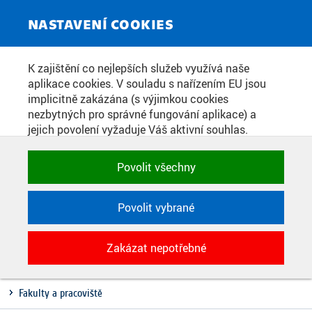
Toggle
NASTAVENÍ COOKIES
navigat
K zajištění co nejlepších služeb využívá naše
Home
»
O univerzitě
»
Rozvoj
aplikace cookies. V souladu s nařízením EU jsou
STRUKTURÁLNÍ FONDY
You are here
implicitně zakázána (s výjimkou cookies
nezbytných pro správné fungování aplikace) a
jejich povolení vyžaduje Váš aktivní souhlas.
Administrativní podpora projektového řízení strukturálních fondů EU je
Jedním klikem můžete všechny povolit nebo
zajišťována odborem strukturálních fondů. Více informací naleznete
zakázat, případně vybrat a povolit cookies podle
Povolit všechny
na
stránkách odboru strukturálních fondů
.
kategorie. Svoje rozhodnutí můžete samozřejmě
kdykoli změnit.
Povolit vybrané
Vlastník stránky:
Tomáš Svoboda
POTŘEBNÉ
Zakázat nepotřebné
Technické cookies využívané aplikacemi
Data a fakta
ČVUT pro uchování jejich nastavení,
vlastností a identifikátorů relace. Jsou
Fakulty a pracoviště
nezbytné pro správné fungování a jsou