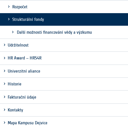
Cookies, které aplikace nedokáže zařadit.
Rozpočet
Naším cílem je, aby tato kategorie
zůstala prázdná a všechny cookies byly
Strukturální fondy
přiřazeny do některé z kategorií
uvedených výše.
Další možnosti financování vědy a výzkumu
Udržitelnost
HR Award – HRS4R
Univerzitní aliance
Historie
Fakturační údaje
Kontakty
Mapa Kampusu Dejvice