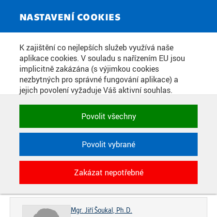
Toggle
NASTAVENÍ COOKIES
navigat
K zajištění co nejlepších služeb využívá naše
Home
»
Veřejnost
»
Archiv ČVUT
aplikace cookies. V souladu s nařízením EU jsou
KONTAKTY
You are here
implicitně zakázána (s výjimkou cookies
nezbytných pro správné fungování aplikace) a
jejich povolení vyžaduje Váš aktivní souhlas.
Jedním klikem můžete všechny povolit nebo
Archiv ČVUT
Pro veřejnost
Pro badatele
zakázat, případně vybrat a povolit cookies podle
Povolit všechny
kategorie. Svoje rozhodnutí můžete samozřejmě
Knihovna
Předarchivní péče
Kontakty
kdykoli změnit.
Povolit vybrané
Více o nás
POTŘEBNÉ
Zakázat nepotřebné
Technické cookies využívané aplikacemi
Vedení
ČVUT pro uchování jejich nastavení,
vlastností a identifikátorů relace. Jsou
nezbytné pro správné fungování a jsou
Mgr. Jiří Šoukal, Ph.D.