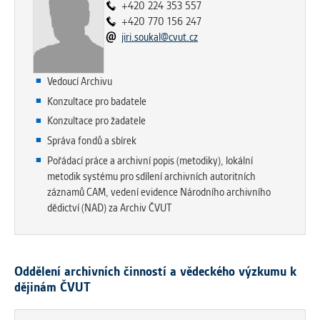
vždy aktivní.
+420 224 353 557
+420 770 156 247
jiri.soukal@cvut.cz
ANALYTICKÉ
Slouží pro získávání anonymizovaných
statistických údajů, které nám pomáhají
Vedoucí Archivu
vylepšovat naše aplikace. Zpravidla jde o
Konzultace pro badatele
cookies systémů třetích stran, které k
Konzultace pro žadatele
těmto účelům využíváme.
Správa fondů a sbírek
Pořádací práce a archivní popis (metodiky), lokální
MARKETINGOVÉ
metodik systému pro sdílení archivních autoritních
Využívané za účelem zobrazení
záznamů CAM, vedení evidence Národního archivního
správných nabídek a cílení obsahu podle
dědictví (NAD) za Archiv ČVUT
Vašich preferencí. Zpravidla jde o
cookies systémů třetích stran, které nám
s analýzou uživatelského chování
pomáhají.
Oddělení archivních činností a vědeckého výzkumu k
dějinám ČVUT
OSTATNÍ