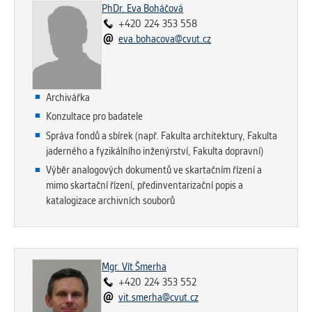
PhDr. Eva Boháčová
Cookies, které aplikace nedokáže zařadit.
+420 224 353 558
Naším cílem je, aby tato kategorie
eva.bohacova@cvut.cz
zůstala prázdná a všechny cookies byly
přiřazeny do některé z kategorií
uvedených výše.
Archivářka
Konzultace pro badatele
Správa fondů a sbírek (např. Fakulta architektury, Fakulta
jaderného a fyzikálního inženýrství, Fakulta dopravní)
Výběr analogových dokumentů ve skartačním řízení a
mimo skartační řízení, předinventarizační popis a
katalogizace archivních souborů
Mgr. Vít Šmerha
+420 224 353 552
vit.smerha@cvut.cz